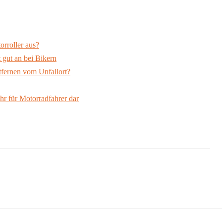
orroller aus?
gut an bei Bikern
ntfernen vom Unfallort?
ahr für Motorradfahrer dar