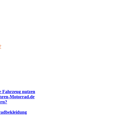
?
ne Fahrzeug nutzen
ahren-Motorrad.de
ern?
radbekleidung